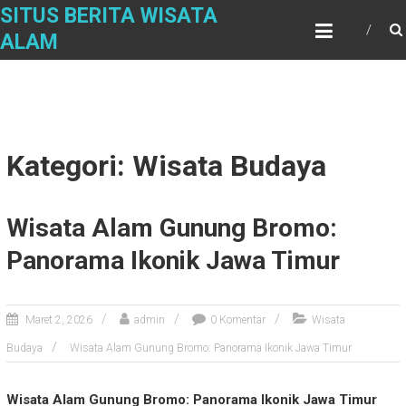
Skip
SITUS BERITA WISATA
to
ALAM
content
Kategori: Wisata Budaya
Wisata Alam Gunung Bromo:
Panorama Ikonik Jawa Timur
Maret 2, 2026
admin
0 Komentar
Wisata
Budaya
Wisata Alam Gunung Bromo: Panorama Ikonik Jawa Timur
Wisata Alam Gunung Bromo: Panorama Ikonik Jawa Timur