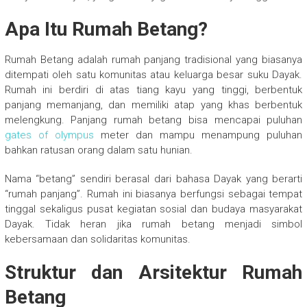
Apa Itu Rumah Betang?
Rumah Betang adalah rumah panjang tradisional yang biasanya
ditempati oleh satu komunitas atau keluarga besar suku Dayak.
Rumah ini berdiri di atas tiang kayu yang tinggi, berbentuk
panjang memanjang, dan memiliki atap yang khas berbentuk
melengkung. Panjang rumah betang bisa mencapai puluhan
gates of olympus
meter dan mampu menampung puluhan
bahkan ratusan orang dalam satu hunian.
Nama “betang” sendiri berasal dari bahasa Dayak yang berarti
“rumah panjang”. Rumah ini biasanya berfungsi sebagai tempat
tinggal sekaligus pusat kegiatan sosial dan budaya masyarakat
Dayak. Tidak heran jika rumah betang menjadi simbol
kebersamaan dan solidaritas komunitas.
Struktur dan Arsitektur Rumah
Betang