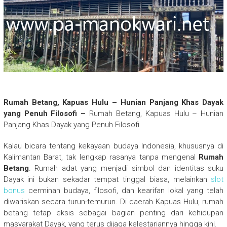
Rumah Betang, Kapuas Hulu – Hunian Panjang Khas Dayak
yang Penuh Filosofi –
Rumah Betang, Kapuas Hulu – Hunian
Panjang Khas Dayak yang Penuh Filosofi
Kalau bicara tentang kekayaan budaya Indonesia, khususnya di
Kalimantan Barat, tak lengkap rasanya tanpa mengenal
Rumah
Betang
. Rumah adat yang menjadi simbol dan identitas suku
Dayak ini bukan sekadar tempat tinggal biasa, melainkan
slot
bonus
cerminan budaya, filosofi, dan kearifan lokal yang telah
diwariskan secara turun-temurun. Di daerah Kapuas Hulu, rumah
betang tetap eksis sebagai bagian penting dari kehidupan
masyarakat Dayak, yang terus dijaga kelestariannya hingga kini.