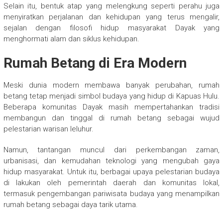
Selain itu, bentuk atap yang melengkung seperti perahu juga
menyiratkan perjalanan dan kehidupan yang terus mengalir,
sejalan dengan filosofi hidup masyarakat Dayak yang
menghormati alam dan siklus kehidupan.
Rumah Betang di Era Modern
Meski dunia modern membawa banyak perubahan, rumah
betang tetap menjadi simbol budaya yang hidup di Kapuas Hulu.
Beberapa komunitas Dayak masih mempertahankan tradisi
membangun dan tinggal di rumah betang sebagai wujud
pelestarian warisan leluhur.
Namun, tantangan muncul dari perkembangan zaman,
urbanisasi, dan kemudahan teknologi yang mengubah gaya
hidup masyarakat. Untuk itu, berbagai upaya pelestarian budaya
di lakukan oleh pemerintah daerah dan komunitas lokal,
termasuk pengembangan pariwisata budaya yang menampilkan
rumah betang sebagai daya tarik utama.