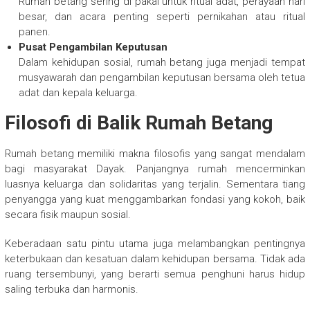
Rumah betang sering di pakai untuk ritual adat, perayaan hari
besar, dan acara penting seperti pernikahan atau ritual
panen.
Pusat Pengambilan Keputusan
Dalam kehidupan sosial, rumah betang juga menjadi tempat
musyawarah dan pengambilan keputusan bersama oleh tetua
adat dan kepala keluarga.
Filosofi di Balik Rumah Betang
Rumah betang memiliki makna filosofis yang sangat mendalam
bagi masyarakat Dayak. Panjangnya rumah mencerminkan
luasnya keluarga dan solidaritas yang terjalin. Sementara tiang
penyangga yang kuat menggambarkan fondasi yang kokoh, baik
secara fisik maupun sosial.
Keberadaan satu pintu utama juga melambangkan pentingnya
keterbukaan dan kesatuan dalam kehidupan bersama. Tidak ada
ruang tersembunyi, yang berarti semua penghuni harus hidup
saling terbuka dan harmonis.