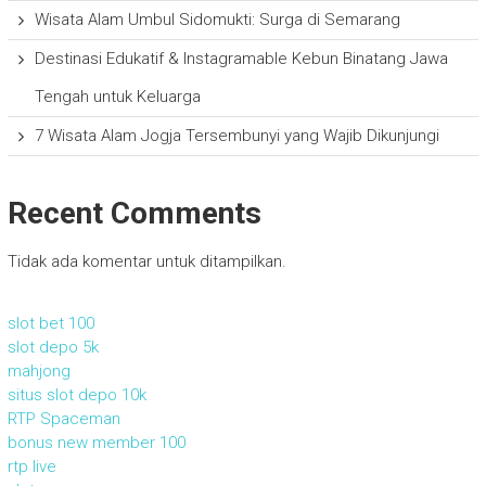
Wisata Alam Umbul Sidomukti: Surga di Semarang
Destinasi Edukatif & Instagramable Kebun Binatang Jawa
Tengah untuk Keluarga
7 Wisata Alam Jogja Tersembunyi yang Wajib Dikunjungi
Recent Comments
Tidak ada komentar untuk ditampilkan.
slot bet 100
slot depo 5k
mahjong
situs slot depo 10k
RTP Spaceman
bonus new member 100
rtp live