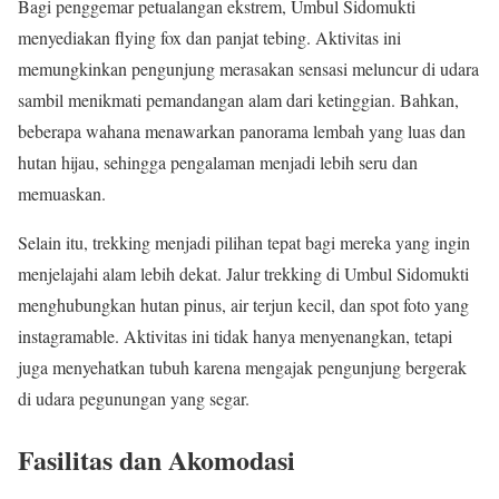
Bagi penggemar petualangan ekstrem, Umbul Sidomukti
menyediakan flying fox dan panjat tebing. Aktivitas ini
memungkinkan pengunjung merasakan sensasi meluncur di udara
sambil menikmati pemandangan alam dari ketinggian. Bahkan,
beberapa wahana menawarkan panorama lembah yang luas dan
hutan hijau, sehingga pengalaman menjadi lebih seru dan
memuaskan.
Selain itu, trekking menjadi pilihan tepat bagi mereka yang ingin
menjelajahi alam lebih dekat. Jalur trekking di Umbul Sidomukti
menghubungkan hutan pinus, air terjun kecil, dan spot foto yang
instagramable. Aktivitas ini tidak hanya menyenangkan, tetapi
juga menyehatkan tubuh karena mengajak pengunjung bergerak
di udara pegunungan yang segar.
Fasilitas dan Akomodasi