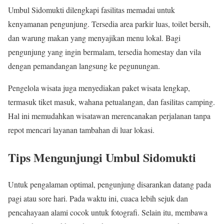
Umbul Sidomukti dilengkapi fasilitas memadai untuk
kenyamanan pengunjung. Tersedia area parkir luas, toilet bersih,
dan warung makan yang menyajikan menu lokal. Bagi
pengunjung yang ingin bermalam, tersedia homestay dan vila
dengan pemandangan langsung ke pegunungan.
Pengelola wisata juga menyediakan paket wisata lengkap,
termasuk tiket masuk, wahana petualangan, dan fasilitas camping.
Hal ini memudahkan wisatawan merencanakan perjalanan tanpa
repot mencari layanan tambahan di luar lokasi.
Tips Mengunjungi Umbul Sidomukti
Untuk pengalaman optimal, pengunjung disarankan datang pada
pagi atau sore hari. Pada waktu ini, cuaca lebih sejuk dan
pencahayaan alami cocok untuk fotografi. Selain itu, membawa