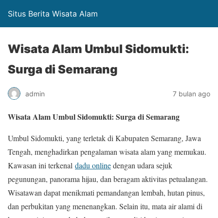
Situs Berita Wisata Alam
Wisata Alam Umbul Sidomukti:
Surga di Semarang
admin
7 bulan ago
Wisata Alam Umbul Sidomukti: Surga di Semarang
Umbul Sidomukti, yang terletak di Kabupaten Semarang, Jawa
Tengah, menghadirkan pengalaman wisata alam yang memukau.
Kawasan ini terkenal
dadu online
dengan udara sejuk
pegunungan, panorama hijau, dan beragam aktivitas petualangan.
Wisatawan dapat menikmati pemandangan lembah, hutan pinus,
dan perbukitan yang menenangkan. Selain itu, mata air alami di