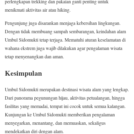
perlengkapan trekking dan pakaian ganti penting untuk
menikmati aktivitas air atau hiking.
Pengunjung juga disarankan menjaga kebersihan lingkungan.
Dengan tidak membuang sampah sembarangan, keindahan alam
Umbul Sidomukti tetap terjaga. Mematuhi aturan keselamatan di
wahana ekstrem juga wajib dilakukan agar pengalaman wisata
tetap menyenangkan dan aman.
Kesimpulan
Umbul Sidomukti merupakan destinasi wisata alam yang lengkap.
Dari panorama pegunungan hijau, aktivitas petualangan, hingga
fasilitas yang memadai, tempat ini cocok untuk semua kalangan.
Kunjungan ke Umbul Sidomukti memberikan pengalaman
menyegarkan, menantang, dan memuaskan, sekaligus
mendekatkan diri dengan alam.