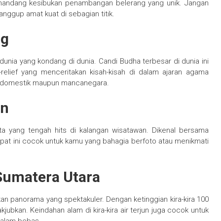
emandang kesibukan penambangan belerang yang unik. Jangan
ggup amat kuat di sebagian titik.
ng
nia yang kondang di dunia. Candi Budha terbesar di dunia ini
relief yang menceritakan kisah-kisah di dalam ajaran agama
an domestik maupun mancanegara.
an
ta yang tengah hits di kalangan wisatawan. Dikenal bersama
mpat ini cocok untuk kamu yang bahagia berfoto atau menikmati
Sumatera Utara
n panorama yang spektakuler. Dengan ketinggian kira-kira 100
kjubkan. Keindahan alam di kira-kira air terjun juga cocok untuk