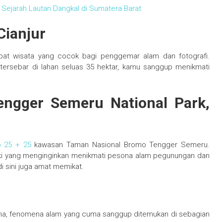
Sejarah Lautan Dangkal di Sumatera Barat
Cianjur
pat wisata yang cocok bagi penggemar alam dan fotografi.
tersebar di lahan seluas 35 hektar, kamu sanggup menikmati
ngger Semeru National Park,
 25 + 25
kawasan Taman Nasional Bromo Tengger Semeru.
daki yang menginginkan menikmati pesona alam pegunungan dan
 sini juga amat memikat.
ona, fenomena alam yang cuma sanggup ditemukan di sebagian