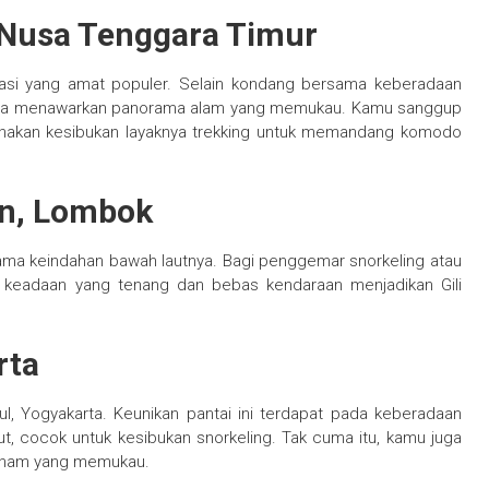
Nusa Tenggara Timur
asi yang amat populer. Selain kondang bersama keberadaan
juga menawarkan panorama alam yang memukau. Kamu sanggup
sanakan kesibukan layaknya trekking untuk memandang komodo
an, Lombok
sama keindahan bawah lautnya. Bagi penggemar snorkeling atau
itu, keadaan yang tenang dan bebas kendaraan menjadikan Gili
rta
l, Yogyakarta. Keunikan pantai ini terdapat pada keberadaan
ut, cocok untuk kesibukan snorkeling. Tak cuma itu, kamu juga
enam yang memukau.