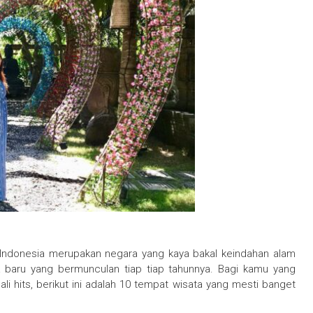
Indonesia merupakan negara yang kaya bakal keindahan alam
a baru yang bermunculan tiap tiap tahunnya. Bagi kamu yang
i hits, berikut ini adalah 10 tempat wisata yang mesti banget