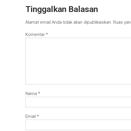
Tinggalkan Balasan
Alamat email Anda tidak akan dipublikasikan.
Ruas yan
Komentar
*
Nama
*
Email
*