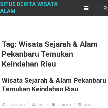
Skip
SITUS BERITA WISATA
to
ALAM
content
Tag: Wisata Sejarah & Alam
Pekanbaru Temukan
Keindahan Riau
Wisata Sejarah & Alam Pekanbaru
Temukan Keindahan Riau
April 23, 2025
admin
0 Komentar
Wisata