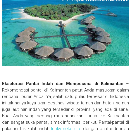
Eksplorasi Pantai Indah dan Mempesona di Kalimantan
–
Rekomendasi pantai di Kalimantan patut Anda masukkan dalam
rencana liburan Anda. Ya, salah satu pulau terbesar di Indonesia
ini tak hanya kaya akan destinasi wisata taman dan hutan, namun
juga laut nan indah yang tersedar di provinsi yang ada di sana.
Buat Anda yang sedang merencanakan liburan ke Kalimantan
dan sangat suka pantai, simak informasi berikut. Pantai-pantai di
pulau ini tak kalah indah
lucky neko slot
dengan pantai di pulau