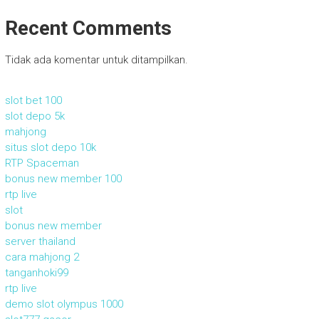
Recent Comments
Tidak ada komentar untuk ditampilkan.
slot bet 100
slot depo 5k
mahjong
situs slot depo 10k
RTP Spaceman
bonus new member 100
rtp live
slot
bonus new member
server thailand
cara mahjong 2
tanganhoki99
rtp live
demo slot olympus 1000