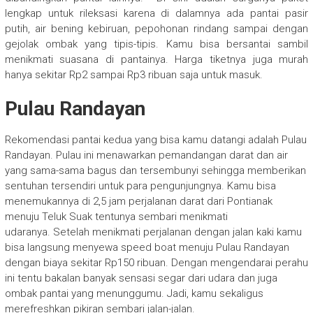
lengkap untuk rileksasi karena di dalamnya ada pantai pasir
putih, air bening kebiruan, pepohonan rindang sampai dengan
gejolak ombak yang tipis-tipis. Kamu bisa bersantai sambil
menikmati suasana di pantainya. Harga tiketnya juga murah
hanya sekitar Rp2 sampai Rp3 ribuan saja untuk masuk.
Pulau Randayan
Rekomendasi pantai kedua yang bisa kamu datangi adalah Pulau
Randayan. Pulau ini menawarkan pemandangan darat dan air
yang sama-sama bagus dan tersembunyi sehingga memberikan
sentuhan tersendiri untuk para pengunjungnya. Kamu bisa
menemukannya di 2,5 jam perjalanan darat dari Pontianak
menuju Teluk Suak tentunya sembari menikmati
udaranya. Setelah menikmati perjalanan dengan jalan kaki kamu
bisa langsung menyewa speed boat menuju Pulau Randayan
dengan biaya sekitar Rp150 ribuan. Dengan mengendarai perahu
ini tentu bakalan banyak sensasi segar dari udara dan juga
ombak pantai yang menunggumu. Jadi, kamu sekaligus
merefreshkan pikiran sembari jalan-jalan.