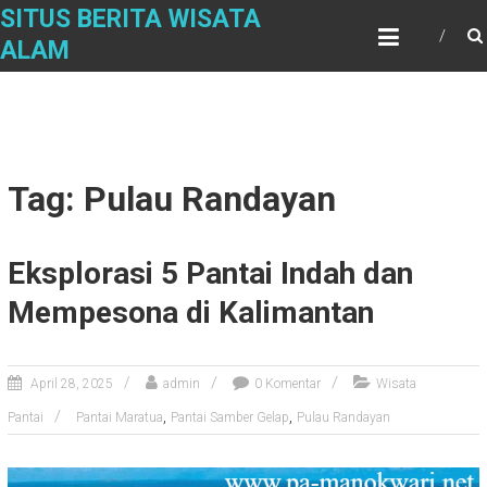
Skip
SITUS BERITA WISATA
to
ALAM
content
Tag: Pulau Randayan
Eksplorasi 5 Pantai Indah dan
Mempesona di Kalimantan
April 28, 2025
admin
0 Komentar
Wisata
,
,
Pantai
Pantai Maratua
Pantai Samber Gelap
Pulau Randayan