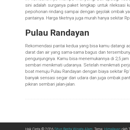
sini adalah surganya paket lengkap untuk rileksasi k
pepohonan rindang sampai dengan gejolak ombak yang 
pantainya. Harga tiketnya juga murah hanya sekitar R
Pulau Randayan
Rekomendasi pantai kedua yang bisa kamu datangi a
darat dan air yang sama-sama bagus dan tersembunyi
pengunjungnya. Kamu bisa menemukannya di 2,5 jam p
sembari menikmati udaranya. Setelah menikmati perj
boat menuju Pulau Randayan dengan biaya sekitar Rp1
banyak sensasi segar dari udara dan juga ombak pan
pikiran sembari jalan-jalan.
Hak Cipta © 2026
Situs Berita Wisata Alam
. Tema:
Himalayas
oleh 