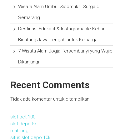
Wisata Alam Umbul Sidomukti: Surga di
Semarang
Destinasi Edukatif & Instagramable Kebun
Binatang Jawa Tengah untuk Keluarga
7 Wisata Alam Jogja Tersembunyi yang Wajib
Dikunjungi
Recent Comments
Tidak ada komentar untuk ditampilkan.
slot bet 100
slot depo 5k
mahjong
situs slot depo 10k