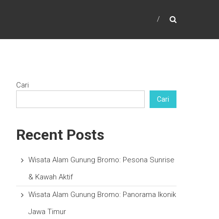
Cari
Cari
Recent Posts
Wisata Alam Gunung Bromo: Pesona Sunrise
& Kawah Aktif
Wisata Alam Gunung Bromo: Panorama Ikonik
Jawa Timur