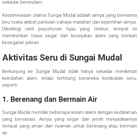
sekadar berendam.
Keistimewaan utama Sungai Mudal adalah airnya yang berwarna
biru toska akibat pantulan cahaya matahari dan kejernihan airnya.
Dikelilingi oleh pepohonan hijau yang rimbun, tempat ini
memberikan hawa segar dan kesejukan alami yang berikan
kesegaran pikiran.
Aktivitas Seru di Sungai Mudal
Berkunjung ke Sungai Mudal tidak hanya sekadar menikmati
keindahan alam, tetapi terhitung beraneka kesibukan seru,
seperti:
1. Berenang dan Bermain Air
Sungai Mudal memiliki beberapa kolam alami dengan kedalaman
yang bervariasi. Airnya yang segar dan jernih menjadikannya
tempat yang aman dan nyaman untuk berenang atau bermain
air.