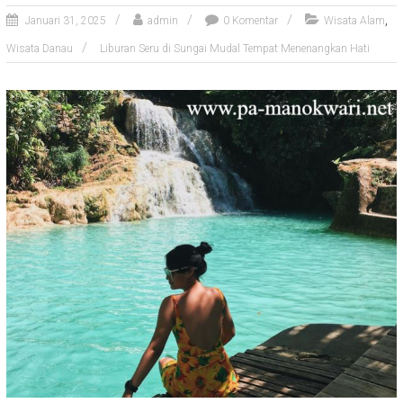
,
Januari 31, 2025
admin
0 Komentar
Wisata Alam
Wisata Danau
Liburan Seru di Sungai Mudal Tempat Menenangkan Hati