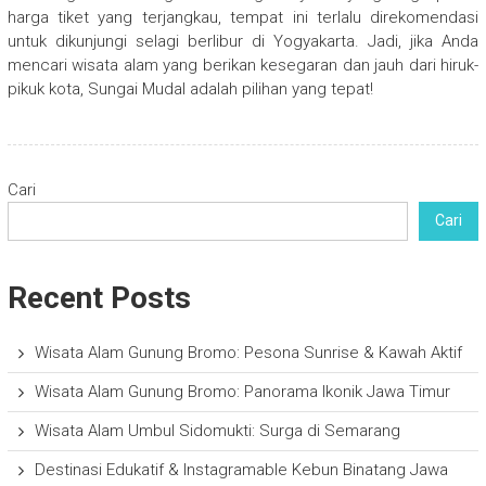
harga tiket yang terjangkau, tempat ini terlalu direkomendasi
untuk dikunjungi selagi berlibur di Yogyakarta. Jadi, jika Anda
mencari wisata alam yang berikan kesegaran dan jauh dari hiruk-
pikuk kota, Sungai Mudal adalah pilihan yang tepat!
Cari
Cari
Recent Posts
Wisata Alam Gunung Bromo: Pesona Sunrise & Kawah Aktif
Wisata Alam Gunung Bromo: Panorama Ikonik Jawa Timur
Wisata Alam Umbul Sidomukti: Surga di Semarang
Destinasi Edukatif & Instagramable Kebun Binatang Jawa