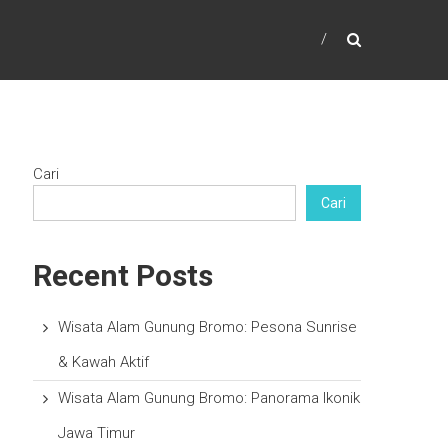
Cari
Cari
Recent Posts
Wisata Alam Gunung Bromo: Pesona Sunrise
& Kawah Aktif
Wisata Alam Gunung Bromo: Panorama Ikonik
Jawa Timur