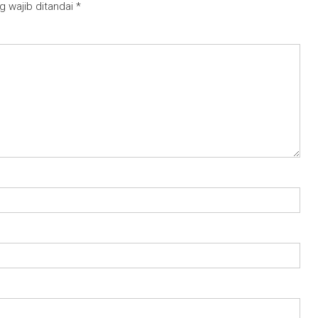
g wajib ditandai
*