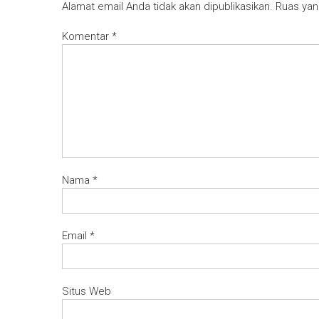
Alamat email Anda tidak akan dipublikasikan.
Ruas yan
Komentar
*
Nama
*
Email
*
Situs Web