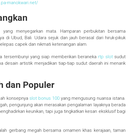
.pa-manokwari.net/
angkan
u yang menyegarkan mata. Hamparan perbukitan bersama
di Ubud, Bali. Udara sejuk dan jauh berasal dari hiruk-pikuk
elepas capek dan nikmati ketenangan alam.
urga tersembunyi yang siap memberikan beraneka
rtp slot
sudut
desain artistik menjadikan tiap-tiap sudut daerah ini menarik
h dan Populer
alah konsepnya
slot bonus 100
yang mengusung nuansa istana.
egah, pengunjung akan merasakan pengalaman layaknya berada
enghadirkan keunikan, tapi juga tingkatkan kesan eksklusif bagi
dalah gerbang megah bersama ornamen khas kerajaan, taman