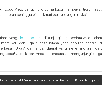
Bukit Ubud View, pengunjung cuma kudu membayar tiket masuk
uaca cerah sehingga bisa nikmati pemandangan maksimal.
tinasi yang
slot depo
kudu di kunjungi bagi pecinta wisata alam
 memukau dan juga nuansa istana yang populer, daerah ini
erkesan. Jika Anda mencari daerah yang menenangkan, indah,
yang tepat! Jadi, kapan Anda merencanakan mengunjungi surga
 Mudal Tempat Menenangkan Hati dan Pikiran di Kulon Progo
→