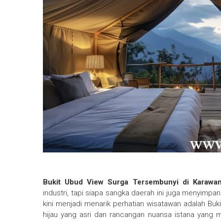
Bukit Ubud View Surga Tersembunyi di Karawa
industri, tapi siapa sangka daerah ini juga menyimp
kini menjadi menarik perhatian wisatawan adalah B
hijau yang asri dan rancangan nuansa istana yang m