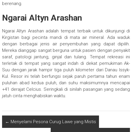
berenang.
Ngarai Altyn Arashan
Ngarai Altyn Arashan adalah tempat terbaik untuk dikunjungi di
Kirgistan bagi pecinta mandi di mata air mineral. Ada waduk
dengan berbagai jenis air penyembuhan yang dapat dipilih.
Mereka dianggap sangat berguna untuk pasien dengan penyakit
saraf, patologi jantung, ginjal dan tulang. Tempat rekreasi ini
terletak di tempat yang sangat indah di dekat pemukiman Ak-
Suu dengan jarak hampir tiga puluh kilometer dari Danau Issyk-
Kul. Resor ini telah berfungsi sejak paruh pertama tahun enam
puluhan abad kedua puluh, dan suhu maksimumnya mencapai
+41 derajat Celcius. Seringkali di sinilah pasangan yang sedang
jatuh cinta menghabiskan waktu.
←
Menyelami Pesona Curug Lawe yang Mistis