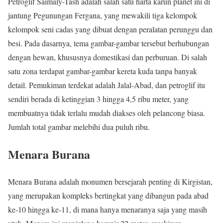
Petroglif Saimaly-Tash adalah salah satu harta karun planet ini di
jantung Pegunungan Fergana, yang mewakili tiga kelompok
kelompok seni cadas yang dibuat dengan peralatan perunggu dan
besi. Pada dasarnya, tema gambar-gambar tersebut berhubungan
dengan hewan, khususnya domestikasi dan perburuan. Di salah
satu zona terdapat gambar-gambar kereta kuda tanpa banyak
detail. Pemukiman terdekat adalah Jalal-Abad, dan petroglif itu
sendiri berada di ketinggian 3 hingga 4,5 ribu meter, yang
membuatnya tidak terlalu mudah diakses oleh pelancong biasa.
Jumlah total gambar melebihi dua puluh ribu.
Menara Burana
Menara Burana adalah monumen bersejarah penting di Kirgistan,
yang merupakan kompleks bertingkat yang dibangun pada abad
ke-10 hingga ke-11, di mana hanya menaranya saja yang masih