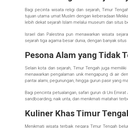
Bagi pecinta wisata religi dan sejarah, Timur Teng
tujuan utama umat Muslim dengan keberadaan Mekkah
lebih dekat sejarah Islam melalui museum dan situs 
Israel dan Palestina pun menawarkan wisata sejara
sejarah tiga agama besar dunia, dengan banyak situs 
Pesona Alam yang Tidak 
Selain kota dan sejarah, Timur Tengah juga memiliki 
menawarkan pengalaman unik mengapung di air deng
pantai alami, pegunungan, hingga gurun pasir yang mas
Bagi pencinta petualangan, safari gurun di Uni Emira
sandboarding, naik unta, dan menikmati matahari terb
Kuliner Khas Timur Teng
Menikmati wisata terbaik negara Timur Tengah belu