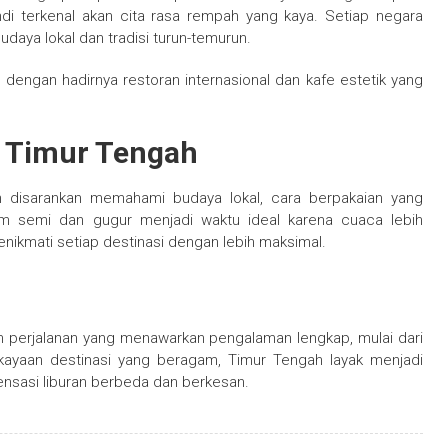
di terkenal akan cita rasa rempah yang kaya. Setiap negara
udaya lokal dan tradisi turun-temurun.
dengan hadirnya restoran internasional dan kafe estetik yang
e Timur Tengah
n disarankan memahami budaya lokal, cara berpakaian yang
sim semi dan gugur menjadi waktu ideal karena cuaca lebih
kmati setiap destinasi dengan lebih maksimal.
h perjalanan yang menawarkan pengalaman lengkap, mulai dari
kekayaan destinasi yang beragam, Timur Tengah layak menjadi
ensasi liburan berbeda dan berkesan.