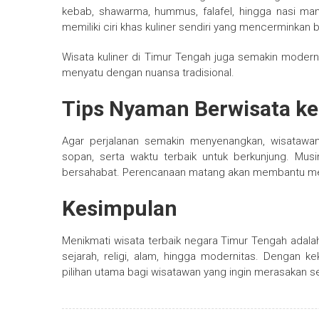
kebab, shawarma, hummus, falafel, hingga nasi man
memiliki ciri khas kuliner sendiri yang mencerminkan b
Wisata kuliner di Timur Tengah juga semakin modern 
menyatu dengan nuansa tradisional.
Tips Nyaman Berwisata k
Agar perjalanan semakin menyenangkan, wisatawa
sopan, serta waktu terbaik untuk berkunjung. Mu
bersahabat. Perencanaan matang akan membantu meni
Kesimpulan
Menikmati wisata terbaik negara Timur Tengah adala
sejarah, religi, alam, hingga modernitas. Dengan 
pilihan utama bagi wisatawan yang ingin merasakan s