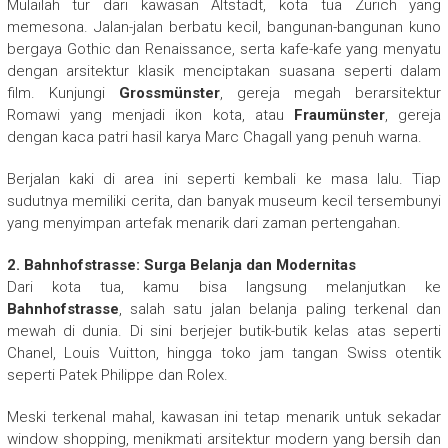
Mulailah tur dari kawasan Altstadt, kota tua Zurich yang
memesona. Jalan-jalan berbatu kecil, bangunan-bangunan kuno
bergaya Gothic dan Renaissance, serta kafe-kafe yang menyatu
dengan arsitektur klasik menciptakan suasana seperti dalam
film. Kunjungi
Grossmünster
, gereja megah berarsitektur
Romawi yang menjadi ikon kota, atau
Fraumünster
, gereja
dengan kaca patri hasil karya Marc Chagall yang penuh warna.
Berjalan kaki di area ini seperti kembali ke masa lalu. Tiap
sudutnya memiliki cerita, dan banyak museum kecil tersembunyi
yang menyimpan artefak menarik dari zaman pertengahan.
2. Bahnhofstrasse: Surga Belanja dan Modernitas
Dari kota tua, kamu bisa langsung melanjutkan ke
Bahnhofstrasse
, salah satu jalan belanja paling terkenal dan
mewah di dunia. Di sini berjejer butik-butik kelas atas seperti
Chanel, Louis Vuitton, hingga toko jam tangan Swiss otentik
seperti Patek Philippe dan Rolex.
Meski terkenal mahal, kawasan ini tetap menarik untuk sekadar
window shopping, menikmati arsitektur modern yang bersih dan