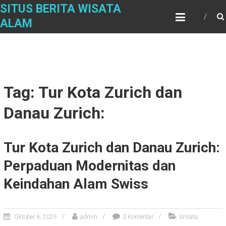
Skip
SITUS BERITA WISATA
to
ALAM
content
Tag: Tur Kota Zurich dan
Danau Zurich:
Tur Kota Zurich dan Danau Zurich:
Perpaduan Modernitas dan
Keindahan Alam Swiss
Oktober 6, 2025
admin
0 Komentar
Wisata