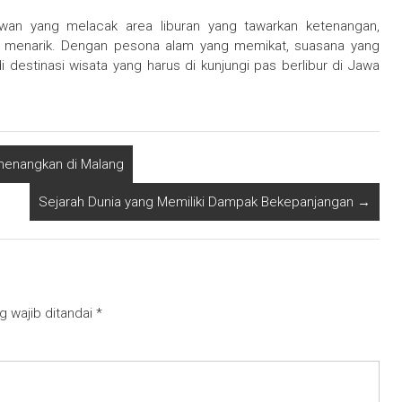
tawan yang melacak area liburan yang tawarkan ketenangan,
ng menarik. Dengan pesona alam yang memikat, suasana yang
di destinasi wisata yang harus di kunjungi pas berlibur di Jawa
nenangkan di Malang
Sejarah Dunia yang Memiliki Dampak Bekepanjangan
→
g wajib ditandai
*