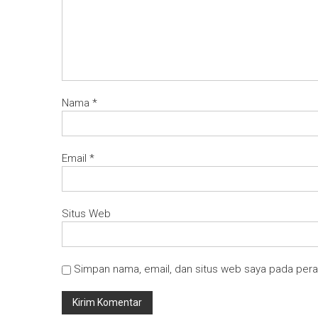
Nama
*
Email
*
Situs Web
Simpan nama, email, dan situs web saya pada pera