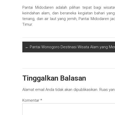
Pantai Midodaren adalah pilihan tepat bagi wisa
keindahan alam, dan beraneka kegiatan bahari ya
tenang, dan air laut yang jernih, Pantai Midodaren ja
Timur.
←
Pantai Wonogoro Destinasi Wisata Alam yang Me
Tinggalkan Balasan
Alamat email Anda tidak akan dipublikasikan.
Ruas yan
Komentar
*