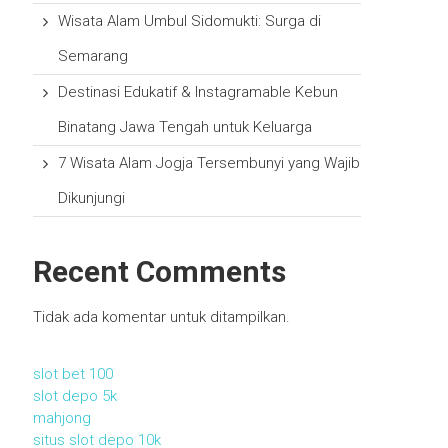
Wisata Alam Umbul Sidomukti: Surga di
Semarang
Destinasi Edukatif & Instagramable Kebun
Binatang Jawa Tengah untuk Keluarga
7 Wisata Alam Jogja Tersembunyi yang Wajib
Dikunjungi
Recent Comments
Tidak ada komentar untuk ditampilkan.
slot bet 100
slot depo 5k
mahjong
situs slot depo 10k