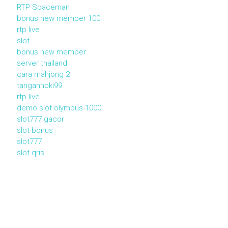
RTP Spaceman
bonus new member 100
rtp live
slot
bonus new member
server thailand
cara mahjong 2
tanganhoki99
rtp live
demo slot olympus 1000
slot777 gacor
slot bonus
slot777
slot qris