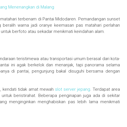
 yang Menenangkan di Malang
an matahari terbenam di Pantai Midodaren. Pemandangan sunset
 beralih warna jadi oranye keemasan pas matahari perlahan
t untuk berfoto atau sekadar menikmati keindahan alam.
daraan teristimewa atau transportasi umum berasal dari kota-
antai ini agak berkelok dan menanjak, tapi panorama selama
ibanya di pantai, pengunjung bakal disuguhi bersama dengan
ap, kendati tidak amat mewah
slot server jepang
. Terdapat area
 untuk beristirahat. Beberapa penginapan juga ada di sekitar
ang menginginkan menghabiskan pas lebih lama menikmati