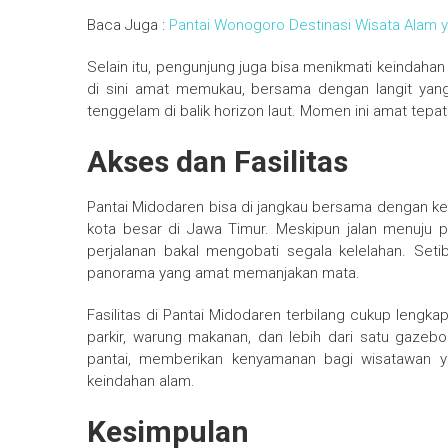
Baca Juga :
Pantai Wonogoro Destinasi Wisata Alam
Selain itu, pengunjung juga bisa menikmati keindah
di sini amat memukau, bersama dengan langit yang
tenggelam di balik horizon laut. Momen ini amat tepa
Akses dan Fasilitas
Pantai Midodaren bisa di jangkau bersama dengan ken
kota besar di Jawa Timur. Meskipun jalan menuju p
perjalanan bakal mengobati segala kelelahan. Set
panorama yang amat memanjakan mata.
Fasilitas di Pantai Midodaren terbilang cukup lengk
parkir, warung makanan, dan lebih dari satu gazebo
pantai, memberikan kenyamanan bagi wisatawan y
keindahan alam.
Kesimpulan