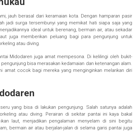
mukau
mi, jauh berasal dari keramaian kota. Dengan hamparan pasir
olah jadi surga tersembunyi yang memikat hati siapa saja yang
enjadikannya ideal untuk berenang, bermain air, atau sekadar
r laut juga memberikan peluang bagi para pengunjung untuk
keling atau diving.
ntai Midodaren juga amat mempesona. Di kelilingi oleh bukit-
h, pengunjung bisa merasakan kedamaian dan ketenangan alam.
ini amat cocok bagi mereka yang menginginkan melarikan diri
idodaren
seru yang bisa di lakukan pengunjung. Salah satunya adalah
ling atau diving. Perairan di sekitar pantai ini kaya bakal
kan laut, menjadikan pengalaman menyelam di sini begitu
 bermain air atau berjalan-jalan di selama garis pantai juga