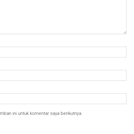
mban ini untuk komentar saya berikutnya.