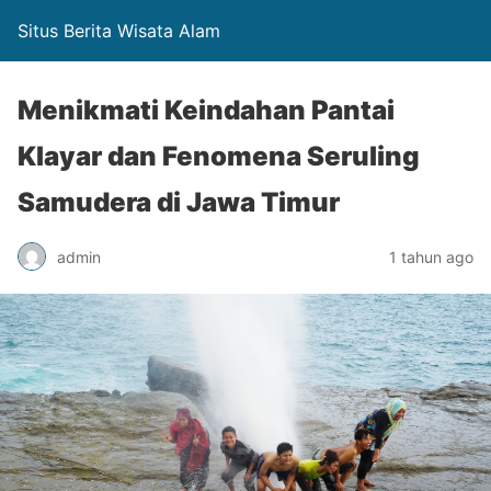
Situs Berita Wisata Alam
Menikmati Keindahan Pantai
Klayar dan Fenomena Seruling
Samudera di Jawa Timur
admin
1 tahun ago