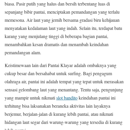
biasa. Pasir putih yang halus dan bersih terbentang luas di
sepanjang bibir pantai, menciptakan pemandangan yang terlalu
memesona. Air laut yang jernih bersama gradasi biru kehijauan
menyatakan kedalaman laut yang indah. Selain itu, terdapat batu
karang yang menjulang tinggi di beberapa bagian pantai,
menambahkan kesan dramatis dan menambah keindahan
pemandangan alam.
Keistimewaan lain dari Pantai Klayar adalah ombaknya yang
cukup besar dan bersahabat untuk surfing. Bagi pengagum
olahraga air, pantai ini adalah tempat yang tepat untuk merasakan
sensasi gelombang laut yang menantang. Tentu saja, pengunjung
yang mampir untuk nikmati
slot bandito
keindahan pantai ini
terhitung bisa laksanakan beraneka aktivitas lain layaknya
berjemur, berjalan-jalan di kurang lebih pantai, atau nikmati
hidangan laut segar dari warung-warung yang tersedia di kurang