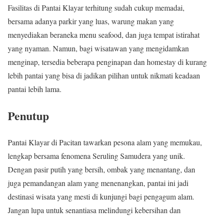
Fasilitas di Pantai Klayar terhitung sudah cukup memadai,
bersama adanya parkir yang luas, warung makan yang
menyediakan beraneka menu seafood, dan juga tempat istirahat
yang nyaman. Namun, bagi wisatawan yang mengidamkan
menginap, tersedia beberapa penginapan dan homestay di kurang
lebih pantai yang bisa di jadikan pilihan untuk nikmati keadaan
pantai lebih lama.
Penutup
Pantai Klayar di Pacitan tawarkan pesona alam yang memukau,
lengkap bersama fenomena Seruling Samudera yang unik.
Dengan pasir putih yang bersih, ombak yang menantang, dan
juga pemandangan alam yang menenangkan, pantai ini jadi
destinasi wisata yang mesti di kunjungi bagi pengagum alam.
Jangan lupa untuk senantiasa melindungi kebersihan dan