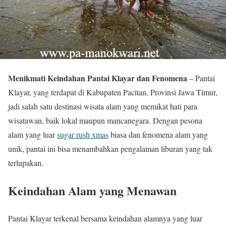
Menikmati Keindahan Pantai Klayar dan Fenomena
– Pantai
Klayar, yang terdapat di Kabupaten Pacitan, Provinsi Jawa Timur,
jadi salah satu destinasi wisata alam yang memikat hati para
wisatawan, baik lokal maupun mancanegara. Dengan pesona
alam yang luar
sugar rush xmas
biasa dan fenomena alam yang
unik, pantai ini bisa menambahkan pengalaman liburan yang tak
terlupakan.
Keindahan Alam yang Menawan
Pantai Klayar terkenal bersama keindahan alamnya yang luar