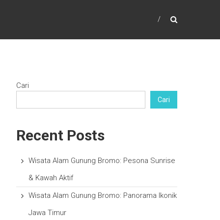
Cari
Cari
Recent Posts
Wisata Alam Gunung Bromo: Pesona Sunrise
& Kawah Aktif
Wisata Alam Gunung Bromo: Panorama Ikonik
Jawa Timur