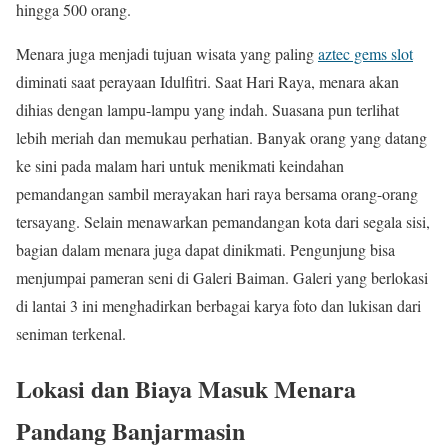
hingga 500 orang.
Menara juga menjadi tujuan wisata yang paling
aztec gems slot
diminati saat perayaan Idulfitri. Saat Hari Raya, menara akan
dihias dengan lampu-lampu yang indah. Suasana pun terlihat
lebih meriah dan memukau perhatian. Banyak orang yang datang
ke sini pada malam hari untuk menikmati keindahan
pemandangan sambil merayakan hari raya bersama orang-orang
tersayang. Selain menawarkan pemandangan kota dari segala sisi,
bagian dalam menara juga dapat dinikmati. Pengunjung bisa
menjumpai pameran seni di Galeri Baiman. Galeri yang berlokasi
di lantai 3 ini menghadirkan berbagai karya foto dan lukisan dari
seniman terkenal.
Lokasi dan Biaya Masuk Menara
Pandang Banjarmasin