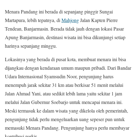
Menara Pandang ini berada di sepanjang pinggir Sungai
Martapura, lebih tepatnya, di
Mahjong
Jalan Kapten Pierre
Tendean, Banjarmasin. Berada tidak jauh dengan lokasi Pasar
Apung Banjarmasin, destinasi wisata ini bisa dikunjungi setiap
harinya sepanjang minggu.
Lokasinya yang berada di pusat kota, membuat menara ini bisa
dijangkau dengan kendaraan umum maupun pribadi. Dari Bandar
Udara Internasional Syamsudin Noor, pengunjung harus
menempuh jarak sekitar 31 km atau berkisar 51 menit melalui
Jalan Ahmad Yani, atau sedikit lebih lama yaitu sekitar 1 jam
melalui Jalan Gubernur Soebarjo untuk mencapai menara ini.
Meski termasuk ke dalam wisata yang dikelola oleh pemerintah,
pengunjung tidak perlu mengeluarkan uang sepeser pun untuk
memasuki Menara Pandang. Pengunjung hanya perlu membayar
kontribusi parkir.